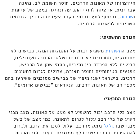
היווצרותן של תאונות הדרכים. חוסר תשומת לב, נהיגה
עבריינית, אי ציות לחוקי התנועה ונהיגה במצב של עייפות
ו
שכרות
, ובנוסף לחץ חברתי בקרב צעירים הם בין הגורמים
השכיחים לתאונות הדרכים.
הגורם התשתיתי:
מצב ה
תשתיות
משפיע רבות על התנהגות הנהג. כבישים לא
מתוחזקים, תמרורים לא ברורים ושלטי הכוונה מעורפלים,
כבישים ללא הפרדה בין נתיבים, כתמי שמן על הכביש,
מפגעים בטיחותיים וחוסר תאורה, עלולים לגרום לתאונות
דרכים. בישראל ישנו מיפוי של כבישים מסוכנים שאירעו בהם
מספר רב של תאונות דרכים, הנקראים "כבישים אדומים".
הגורם המכאני:
מצב כלי הרכב יכול להשפיע לא מעט על תאונות. מצב מכני
רעוע של כלי רכב עלול לגרום לתאונה, כמו מצב של כשל
מכני שבו
גלגל
ניתק מהרכב, עלול לסכן את הרכב ולגרום
להתהפכות. רכבים ישנים לא ממוגנים כראוי בפני תאונות.