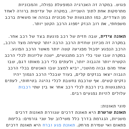
פגוש. במקרה זה האנרגיה המופעלת כפולה, והמכוניות
מתרסקות אחת לתוך השנייה. במקרה של עדיפות ברורה לאחד
מן הצדדים, כמו התנגשות של מכונית גבוהה או משאית ברכב
משפחתי, את רוב הנזק יספוג הרכב הקטן יותר.
תאונה צידית
, שבה חזית של רכב פוגעת בצד של רכב אחר.
במקרה זה מכיוון שחזית הרכב הרבה יותר קשיחה מצד הרכב,
הרכב הנפגע יסבול מפגיעה קשה יותר מאשר הרכב הפוגע.
במקרה שבו שני כלי רכב מתנגשים, ישנה עליונות לכלי הרכב
הקשיח יותר והגבוה יותר, ולעתים כלי רכב מאותו דגם, שבו
אחד מהם גבוה מהשני, יביא למצב שבו האנשים בכלי הרכב
הגבוה יצאו בנזקים קלים, בעוד שבכלי הרכב הנמוך יהיו
נזקים קשים. אף שרכבת נחשבת לכלי נהיגה בטיחותי, לעתים
בהתנגשות בין רכבת לכלי רכב אחר או בין שתי
רכבות
עלולים להיות נפגעים רבים.
סוגי תאונות:
תאונת שרשרת
היא תאונת דרכים שגוררת תאונות דרכים
משניות, הנגרמת בדרך כלל משילוב של שני גורמים: בלימת
פתאום ואי שמירת מרחק.
תאונת פגע וברח
היא תאונת דרכים