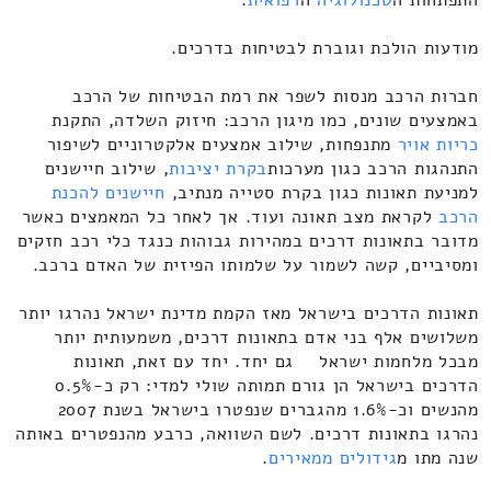
מודעות הולכת וגוברת לבטיחות בדרכים.
חברות הרכב מנסות לשפר את רמת הבטיחות של הרכב
באמצעים שונים, כמו מיגון הרכב: חיזוק השלדה, התקנת
כריות אויר
מתנפחות, שילוב אמצעים אלקטרוניים לשיפור
התנהגות הרכב כגון מערכות
בקרת יציבות
, שילוב חיישנים
למניעת תאונות כגון בקרת סטייה מנתיב,
חיישנים להכנת
הרכב
לקראת מצב תאונה ועוד. אך לאחר כל המאמצים כאשר
מדובר בתאונות דרכים במהירות גבוהות כנגד כלי רכב חזקים
ומסיביים, קשה לשמור על שלמותו הפיזית של האדם ברכב.
תאונות הדרכים בישראל מאז הקמת מדינת ישראל נהרגו יותר
משלושים אלף בני אדם בתאונות דרכים, משמעותית יותר
מבכל מלחמות ישראל גם יחד. יחד עם זאת, תאונות
הדרכים בישראל הן גורם תמותה שולי למדי: רק כ-0.5%
מהנשים וכ-1.6% מהגברים שנפטרו בישראל בשנת 2007
נהרגו בתאונות דרכים. לשם השוואה, כרבע מהנפטרים באותה
שנה מתו מ
גידולים ממאירים
.