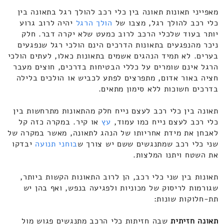
מאפייני תאונות תאונה בין כלי רכב להולך רגל בתאונה בין
כלי רכב להולך רגל, מצבו של
הולך הרגל
יהיה לרוב גרוע
יותר בעוד שלכלי הרכב לרוב כמעט שלא יקרה דבר. חלק
ניכר מהנפגעים בתאונות הדרכים הינם הולכי רגל שנפגעים
בערים. לא תמיד הנהגים אשמים בתאונות כאלו, לעתים הולכי
הרגל אינם שומרים על כללי הבטיחות בדרכים, חוצים מעבר
חציה באור אדום, מתפרצים לפתע לכביש או הולכים בלילה
בדרכים חשוכות ללא סימון מתאים.
תאונה בין כלי רכב לעצם נייח חלק מהתאונות מתרחשות בין
כלי רכב לעצם נייח כמו עמוד,
עץ
או קיר. במקרה כזה קל
לאבחן את מידת אחריותו של הנהג לתאונה, מאשר במקרה של
שני כלי רכב שמתנגשים ששם יש צורך ש
בוחני תנועה
יבדקו
את השטח ויתנו המלצות.
תאונות בין שני כלי רכב, הן לרוב התאונות הקשות ביותר,
שגורמות לריסוק של מכוניות ולפגיעה בנפש, ואף בהן יש
תת-חלוקות שונות:
תאונה חזיתית
שבה חזיתות כלי הרכב מתנגשים פגוש מול