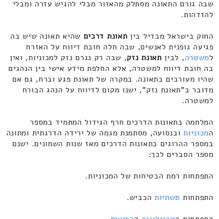
שבה גורם התאונה מסתלק מהאזור מבלי להגיש עזרה ומבלי
להזדהות.
החוק בישראל מבדיל בין
תאונת דרכים
שהיא תאונה שיש בה
פגיעה גופנית לאנשים, שבה חלה חובת דיווח על האזרח
ל
משטרה
, לבין
תאונת נזק
, שבה רק נגרם נזק למכוניות, ואין
בה חובת דיווח למשטרה, אלא החלפת מידע אישי בין הנהגים
שהיו מעורבים בתאונה. במקרה של תאונת פגע וברח, גם אם
מדובר ב"תאונת נזק", ישנו מקום לדיווח על הנהג הבורח
למשטרה.
המלחמה בתאונות הדרכים חרף הגידול המתמיד במספר
ה
מכוניות
ובנסועה, מסתמנת מגמה של ירידה הדרגתית ומתונה
במספר ההרוגים בתאונות הדרכים מאז שנות השמונים. ישנם
מספר הסברים לכך:
התפתחות רמת הבטיחות של המכוניות.
התפתחות
תשתיות
הכביש.
התפתחות ה
טכנולוגיה
ה
רפואית
.