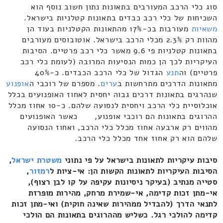
סוג כלי הרכב המעורבים בתאונות נתון חשוב נוסף הוא
השכיחות של כלי רכב כבדים בתאונות קטלניות בישראל.
משאיות
מעורבות בכ-17% מהתאונות הקטלניות בעוד הן
מהוות רק 2.3% מכלי הרכב בישראל. אוטובוסים מעורבים
בתאונות קטלניות פי 9.6 מאשר כלי רכב פרטיים. הסיבות
העיקריות לכך הן כמות הנסיעות המרובה (לעומת כלי רכב
פרטיים) וה
תנע
הגדול של כלי הרכב הכבדים. כ-40%
מתאונות הדרכים מתרחשות ב
ערים
. מספרם של רוכבי ה
אופנוע
שנהרגים בתאונות דרכים גבוה יחסית לאחוז האופנועים בכלל
אוכלוסיית כלי הרכב ויחסית לנסועה שלהם. כ-10 אחוז מכלל
ההרוגים בתאונות הם רוכבי אופנוע, כאשר האופנועים
מהווים רק ארבעה אחוז מכלל כלי הרכב, ואחוז הנסועה
שלהם הוא רק אחוז אחד מכלל כלי הרכב.
סיבות עיקריות לתאונות בישראל על פי נתוני
משטרת ישראל
,
הסיבות העיקריות לתאונות הקשות הן: אי-ציות ל
רמזור
,
סטייה מנתיב (בעיקר ניסיונות עקיפה על קו לבן רצוף),
אי-מתן זכות קדימה, אי-שמירת מרחק, מהירות מופרזת
לתנאי הדרך (להבדיל ממהירות שאינה חוקית) ואי-מתן זכות
קדימה להולכי רגל. כשליש מההרוגים בתאונות הם הולכי