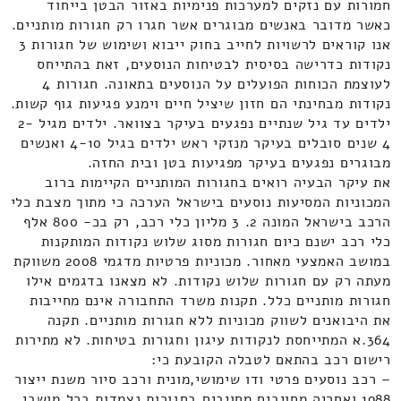
חמורות עם נזקים למערכות פנימיות באזור הבטן בייחוד
כאשר מדובר באנשים מבוגרים אשר חגרו רק חגורות מותניים.
אנו קוראים לרשויות לחייב בחוק ייבוא ושימוש של חגורות 3
נקודות כדרישה בסיסית לבטיחות הנוסעים, זאת בהתייחס
לעוצמת הכוחות הפועלים על הנוסעים בתאונה. חגורות 4
נקודות מבחינתי הם חזון שיציל חיים וימנע פגיעות גוף קשות.
ילדים עד גיל שנתיים נפגעים בעיקר בצוואר. ילדים מגיל 2-
4 שנים סובלים בעיקר מנזקי ראש ילדים בגיל 4-10 ואנשים
מבוגרים נפגעים בעיקר מפגיעות בטן ובית החזה.
את עיקר הבעיה רואים בחגורות המותניים הקיימות ברוב
המכוניות המסיעות נוסעים בישראל הערכה כי מתוך מצבת כלי
הרכב בישראל המונה 2. 3 מליון כלי רכב, רק בכ- 800 אלף
כלי רכב ישנם כיום חגורות מסוג שלוש נקודות המותקנות
במושב האמצעי מאחור. מכוניות פרטיות מדגמי 2008 משווקת
מעתה רק עם חגורות שלוש נקודות. לא מצאנו בדגמים אילו
חגורות מותניים כלל. תקנות משרד התחבורה אינם מחייבות
את היבואנים לשווק מכוניות ללא חגורות מותניים. תקנה
364.א המתייחסת לנקודות עיגון וחגורות בטיחות. לא מתירות
רישום רכב בהתאם לטבלה הקובעת כי:
– רכב נוסעים פרטי ודו שימושי,מונית ורכב סיור משנת ייצור
1988 ואחריה מחויבים מחויבים בחגורות נצמדות בכל מושבי