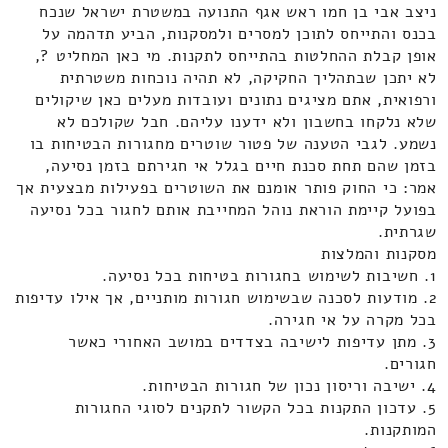
ניצב אבי בן חמו ראש אגף התנועה במשטרת ישראל שנכח
בכנס והתייחס לתוכן למסרים ולמסקנות, הביע תדהמה על
אופן קבלת ההחלטות בהתייחס לתקנות. מי כאן המחליט ?,
לא יתכן שבתהליך החקיקה, לא תהיה נוכחות משטרתית
ורפואית, אתם מציגים נתונים ועובדות מעלים כאן שיקולים
שלא נלקחו בחשבון ולא ידענו עליהם. חבל שקולכם לא
נשמע. לגבי הטענה של פטור שוטרים מחגורות הבטיחות בו
בזמן שהם תחת סכנת חיים בגלל אי חגירתם בזמן נסיעה,
אמר: כי החוק פותר אומנם את השוטרים בפעילות מבצעית אך
בפועל קיימת הוראת נוהל המחייבת אותם לחגור בכל נסיעה
שגרתית.
מסקנות והמלצות
1. חשיבות לשימוש בחגורות בטיחות בכל נסיעה.
2. מודעות לסכנה שבשימוש חגורות מותניים, אך אילו עדיפות
בכל מקרה על אי חגירה.
3. מתן עדיפות לישיבה בצדדים במושב האחורי כאשר
חגורים.
4. ישיבה וריסון נכון של חגורות הבטיחות.
5. עדכון התקנות בכל הקשור לתקנים לסוגי החגורות
המותקנות.