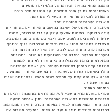
התקנה המחייבת את חגירתם של תלמידים המוסעים
באוטובוסים גם כן אינה מיושמת, על הנהגים חלה חובת
ההקפדה לחגירה אך אין זה מעשי ליישם זאת.
מושבים האחוריים מסוכנים יותר
מסתבר כי המיתוס של ישיבה במושבים האחוריים בטוחה יותר
אינה מדויקת. בפיתוח אמצעי עיגון על ידי היצרנים, ניתנת
עדיפות למושבים מלפנים עקב ריבוי בשימוש בהם, המושבים
מצוידים בחגורות מסוג שלוש נקודות הנצמדות לגוף ובנוסף
מערכות קדם מותחן ובשילוב כריות אויר קדמיות וצדיות
ומערכות התראה במידה ומי מהנוסעים לא חגור. במכוניות
המתקדמות ברמת הטכנולוגיה כיום עדין לא ניתן למצוא
מנגנוני קדם מותחן למושבים מאחור. רק בשנים האחרונות
החלו בשיווק חגורות שלוש נקודות במושב האחורי האמצעי,
מפרט שלא היה קיים עד תחילת שנות 2000. ובמכוניות שונות
גם עד שנה זו.
בטיחות מאחור
סקרים בעולם מראים שכ- 70% מההרוגים בתאונות דרכים הם
מבוגרים היושבים במושבים האחוריים. נתון שנמסר מטעם
רנו. היצרן מצא פתרון לבעיה בפיתוח מערכות עיגון מתקדמות
למבוגרים ולילדים מגיל 6 ועד 10 שנים. בהיעדר חגורות עם