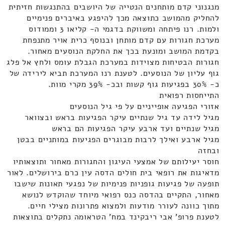
מנגנוני קדם מותחנים הנטייה של היושבים בהתנגשות חזיתית
להחליק מהמושב כתוצאה מכך להיפגע באיברים פנימיים
ולמות. רנו פיתחה ומשווקת בדגמי ה- קליאו 3 וממודוס
מערכת חגורות עם קדם מותחן ובנוסף כרית אויר מתנפחת
בקדמת המושב ומונעת בכך את החלקת הנוסעים מאחור.
חגורות הבטיחות מצוידות במערכת הגבלת עומס ולחץ אל פלג
גוף עליון של הנוסעים. לטענת רנו המערכת תביא לירידה של
כ- 30% בפגיעות גוף קשות ובכ- 39% מקרי מוות.
התייחסות רפואית
אזורי הפגיעה אופייניים על פי גיל הנוסעים
מגיל לידה עד גיל שנתיים עיקר הפגיעות בראש ובצוואר
מגיל שנתיים ועד ארבע עיקר הפגיעות הם בראש
מגיל ארבע ואילך לרבות מבוגרים הפגיעות במותניים בבטן
ובחזה
חוסר יעילותם של אמצעי העיגון והחגורות מאחור ותוצאותיו
מדאיגות את רופאי בית חולים הדסה עין כרם בירושלים. לאור
תופעה של פגיעות גופניות פנימיות של נפגעי תאונות שישבו
מאחור, התקיים בהדסה כנס רפואי מיוחד שהוקדש לנושא
מתוך כוונה לעורר מודעות ולמצוא פתרונות מצילי חיים.
לטענת פרופ' אבי ריבקינד במח' הטראומה נתקלים בתוצאות