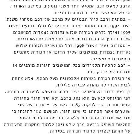
הרכב למעט רכב המסיע יותר משני נוסעים במושב האחורי.
הנוסע האמצעי חייב בחגורת מותניים.
– במונית ורכב סיור הבנויים על מרכב של רכב מסחרי משנת
יצור 1994, ורכב מסחרי אחור המיועד להובלת נוסעים משנת
1995 ואילך נדרש חגורות שלוש נקודות נצמדות למושבים
שליד הדופן הרכב וחגורות מותניים למושבים האחוריים.
– אטובוס זעיר משנת 1998 בכל המושבים חגורות שלוש
נקודות נצמדות במושבים שליד הדופן או חגורות מותניים
במושבים אמצעיים.
– רכב להסעת תלמידים בכל המושבים חגורות מותניים או
חגורות שלוש נקודות.
אי חגירת חגורת בטיחות אלכסונית מעל הכתף, אלא מתחת
לבית השחי לא מהווה עבירה פלילית
כך פסק כבוד השופט ש' יציב בבית המשפט לתעבורה בחיפה.
לפי המיוחס לנאשם הוא נהג ברכב ולא היה חגור בחגורת
הבטיחות בניגוד לתקנה 83 ב' זאת על פי עדות של שני
שוטרים אשר הבחינו כי אינו חגור. הנאשם טען להגנתו כי
חגר את חגורת הבטיחות אלא הייתה מתחת לבית השחי.
החלטת השופט נובעת מכך שלא ניתן ללמוד מתקנות התעבורה
על האופן שצריך לחגור חגורות בטיחות.