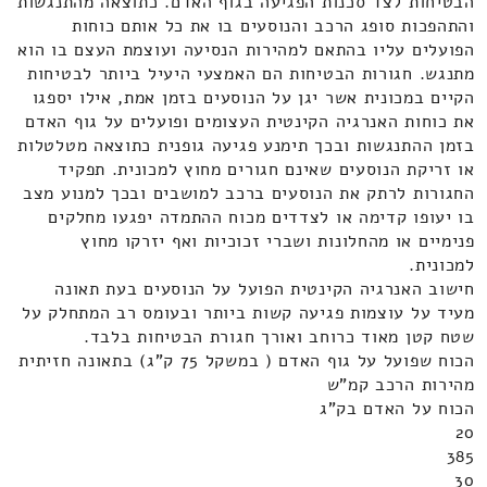
הבטיחות לצד סכנות הפגיעה בגוף האדם. כתוצאה מהתנגשות
והתהפכות סופג הרכב והנוסעים בו את כל אותם כוחות
הפועלים עליו בהתאם למהירות הנסיעה ועוצמת העצם בו הוא
מתנגש. חגורות הבטיחות הם האמצעי היעיל ביותר לבטיחות
הקיים במכונית אשר יגן על הנוסעים בזמן אמת, אילו יספגו
את כוחות האנרגיה הקינטית העצומים ופועלים על גוף האדם
בזמן ההתנגשות ובכך תימנע פגיעה גופנית כתוצאה מטלטלות
או זריקת הנוסעים שאינם חגורים מחוץ למכונית. תפקיד
החגורות לרתק את הנוסעים ברכב למושבים ובכך למנוע מצב
בו יעופו קדימה או לצדדים מכוח ההתמדה יפגעו מחלקים
פנימיים או מהחלונות ושברי זכוכיות ואף יזרקו מחוץ
למכונית.
חישוב האנרגיה הקינטית הפועל על הנוסעים בעת תאונה
מעיד על עוצמות פגיעה קשות ביותר ובעומס רב המתחלק על
שטח קטן מאוד כרוחב ואורך חגורת הבטיחות בלבד.
הכוח שפועל על גוף האדם ( במשקל 75 ק"ג) בתאונה חזיתית
מהירות הרכב קמ"ש
הכוח על האדם בק"ג
20
385
30