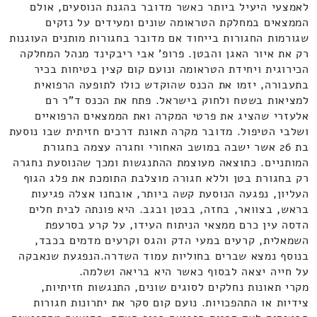
לאמצעי היעיל ביותר כאשר מדובר בהגנת הנוסעים, אולם
הממצאים במחלקת הטראומה שונים ומעידים על נזקים
שגורמות החגורות בייחוד אם מדובר בחגורות מותנים העוגנות
רק את איור האגן והבטן. פרופ' אבי ריבקינד מנהל המחלקה
הכירוגית ויחידת הטראומה ונועם קום קצין בטיחות בכיר
בתעבורה, יזמו את הכנס שהוקדש כולו לתופעה הרפואית
למציאות בשטח ולחוק בישראל. פתח את הכנס ד"ר רם
אלעזרי שהציג את פרטי המקרה ואת הממצאים הרפואיים
ושלבי הטיפול. מדובר מקרה תאונת דרכים חזיתית שבו נוסעת
בת 26 אשר ישבה במושב האחורי וחגרה עצמה בחגורת
המותניים. כתוצאה מעוצמת ההתנגשות ומכך שהנוסעת נחגרה
רק בחגורת בטן וללא חגורה מוצלבת התומכת את פלג הגוף
העליון, נפגעה הנוסעת קשה ביותר, אובחנו אצלה פגיעות
בראש, בצוואר, בחזה, בבטן ובגב. היא פונתה לבית חלים
הדסה עין כרם ממצאי הניתוח העידו, על קרע בסרעפת
השמאלית, קרעים במעי הדק והגס וקרעים מדמים בכבד,
בנוסף נמצא שברים בחוליות עמוד השדרה.הנפגעת שנאבקה
על חייה יצאה לבסוף כאשר היא בריאה ושלמה.
מקרי תאונות נחלקים לסוגים שונים, התנגשות חזיתיות,
צידיות או התהפכויות. נועם קום סקר את יתרונות חגורות