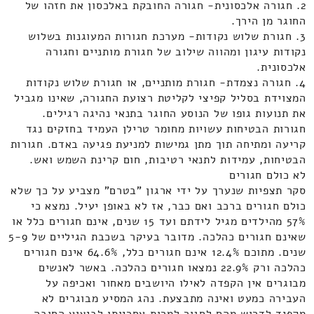
2. חגורה אלכסונית- חגורה החובקת באלכסון את חזהו של
החוגר מן הירך.
3. חגורת שלוש נקודות- מערכת חגורות המעוגנות בשלוש
נקודות עיגון ומהווה שילוב של חגורת מותניים וחגורה
אלכסונית.
4. חגורה נצמדת- חגורת מותניים, או חגורת שלוש נקודות
המצוידת בסליל קפיצי לקליטת רצועת החגורה, שאינו מגביל
את תנועות גופו של הנוסע החוגר בתנאי נהיגה רגילים.
חגורות הבטיחות עשויות מחומר טרילן העמיד בחזקים נגד
קריעה ומתיחה תוך מתן גמישות למניעת פגיעה באדם. חגורות
הבטיחות, עמידות לתנאי רטיבות, חום קרינת השמש ואש.
לא כולם חגורים
סקר תצפיות שנערך על ידי ארגון "בטרם" מצביע על כך שלא
כולם חגורים ברכב ואם כבר, אז לא באופן יעיל. נמצא כי
57% מהילדים מגיל לידתם ועד 15 שנים, אינם חגורים כלל או
שאינם חגורים כהלכה. מדובר בעיקר בשכבת הגיליים של 5-9
שנים. מתוכם 12.4% אינם חגורים כלל, 64.6% אינם חגורים
כהלכה ורק 22.9% נמצאו חגורים כהלכה. באשר לאנשים
מבוגרים אין הקפדה לאילו היושבים מאחור ואכיפה על
העבירה כמעט ואינה מתבצעת. נהג המסיע מבוגרים לא
מקפיד לדרוש מהם לחגור למרות אחריותו לביצוע החובה.