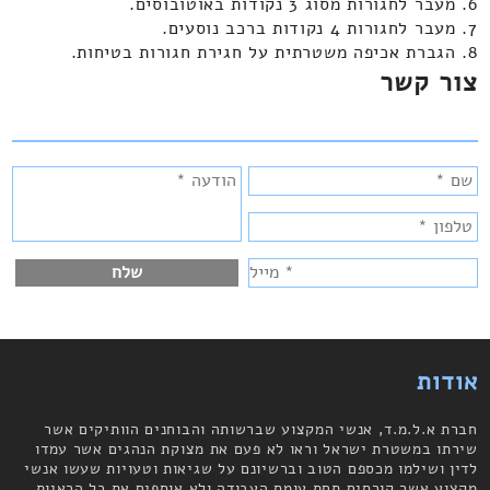
6. מעבר לחגורות מסוג 3 נקודות באוטובוסים.
7. מעבר לחגורות 4 נקודות ברכב נוסעים.
8. הגברת אכיפה משטרתית על חגירת חגורות בטיחות.
צור קשר
אודות
חברת א.ל.מ.ד, אנשי המקצוע שברשותה והבוחנים הוותיקים אשר
שירתו במשטרת ישראל וראו לא פעם את מצוקת הנהגים אשר עמדו
לדין ושילמו מכספם הטוב וברשיונם על שגיאות וטעויות שעשו אנשי
מקצוע אשר קורסים תחת עומס העבודה ולא אוספים את כל הראיות